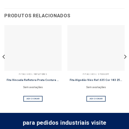
PRODUTOS RELACIONADOS
FITAS VIÉS / REFLETORES
FITAS VIÉS / STOCK-OFF
Fita Vincada Refletora Prata Costura R209 18mm
Fita Algodão Viés Ref.635 Cor 183 25MM Stock-Off
Sem avaliações
Sem avaliações
ADICIONAR
ADICIONAR
para pedidos industriais visite