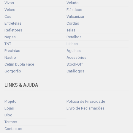
Vivos
Veludo
Velcro
Elásticos
Cós
Vulcanizar
Entretelas
Cordão
Refletores
Telas
Napas
Retalhos
TNT
Linhas
Precintas
Agulhas
Nastro
Acessórios
Cetim Dupla Face
Stock-Off
Gorgorão
Catálogos
LINKS & AJUDA
Projeto
Política de Privacidade
Lojas
Livro de Reclamações
Blog
Termos
Contactos