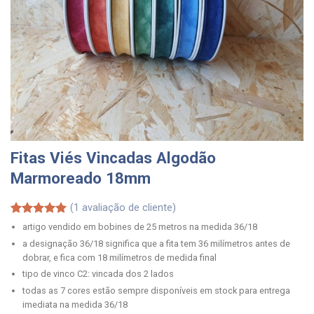
Fitas Viés Vincadas Algodão
Marmoreado 18mm
(
1
avaliação de cliente)
Classificado
1
artigo vendido em bobines de 25 metros na medida 36/18
com
5.00
a designação 36/18 significa que a fita tem 36 milímetros antes de
em 5 com
dobrar, e fica com 18 milímetros de medida final
base em
classificação
tipo de vinco C2: vincada dos 2 lados
de cliente
todas as 7 cores estão sempre disponíveis em stock para entrega
imediata na medida 36/18