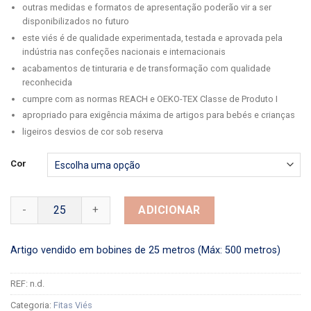
outras medidas e formatos de apresentação poderão vir a ser
disponibilizados no futuro
este viés é de qualidade experimentada, testada e aprovada pela
indústria nas confeções nacionais e internacionais
acabamentos de tinturaria e de transformação com qualidade
reconhecida
cumpre com as normas REACH e OEKO-TEX Classe de Produto I
apropriado para exigência máxima de artigos para bebés e crianças
ligeiros desvios de cor sob reserva
Cor
Quantidade de Fitas Viés Vincadas Algodão Marmoreado 18
ADICIONAR
Artigo vendido em bobines de 25 metros (Máx: 500 metros)
REF:
n.d.
Categoria:
Fitas Viés