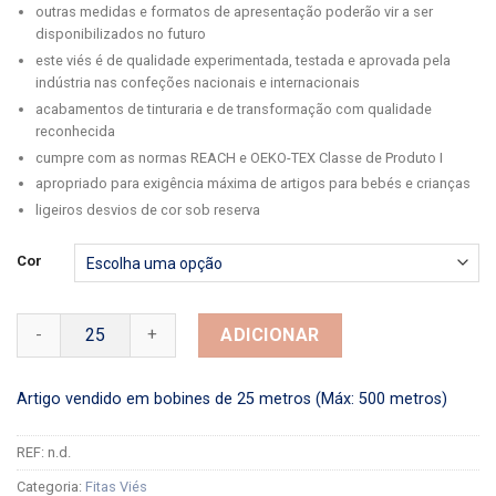
outras medidas e formatos de apresentação poderão vir a ser
disponibilizados no futuro
este viés é de qualidade experimentada, testada e aprovada pela
indústria nas confeções nacionais e internacionais
acabamentos de tinturaria e de transformação com qualidade
reconhecida
cumpre com as normas REACH e OEKO-TEX Classe de Produto I
apropriado para exigência máxima de artigos para bebés e crianças
ligeiros desvios de cor sob reserva
Cor
Quantidade de Fitas Viés Vincadas Algodão Xadrez 18mm
ADICIONAR
Artigo vendido em bobines de 25 metros (Máx: 500 metros)
REF:
n.d.
Categoria:
Fitas Viés