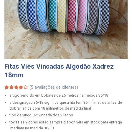
Fitas Viés Vincadas Algodão Xadrez
18mm
(
5
avaliações de clientes)
Classificado
5
artigo vendido em bobines de 25 metros na medida 36/18
com
4.00
a designação 36/18 significa que a fita tem 36 milímetros antes de
em 5
dobrar, e fica com 18 milímetros de medida final
com base
em
tipo de vinco C2: vincada dos 2 lados
classificações
todas as 9 cores estão sempre disponíveis em stock para entrega
de
clientes
imediata na medida 36/18