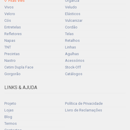
Fitas Viés
Organza
Vivos
Veludo
Velcro
Elásticos
Cós
Vulcanizar
Entretelas
Cordão
Refletores
Telas
Napas
Retalhos
TNT
Linhas
Precintas
Agulhas
Nastro
Acessórios
Cetim Dupla Face
Stock-Off
Gorgorão
Catálogos
LINKS & AJUDA
Projeto
Política de Privacidade
Lojas
Livro de Reclamações
Blog
Termos