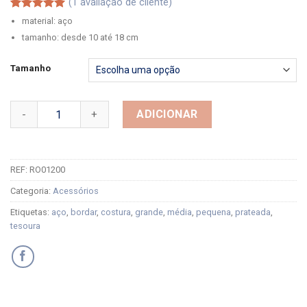
(
1
avaliação de cliente)
Classificado
1
material: aço
com
5.00
tamanho: desde 10 até 18 cm
em 5 com
base em
classificação
Tamanho
de cliente
Quantidade de Tesouras de Costura (vários tamanhos)
ADICIONAR
REF:
RO01200
Categoria:
Acessórios
Etiquetas:
aço
,
bordar
,
costura
,
grande
,
média
,
pequena
,
prateada
,
tesoura