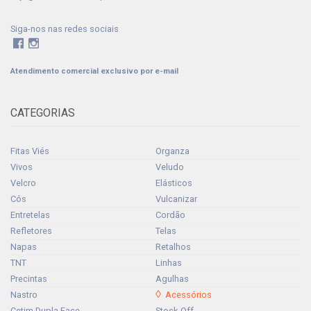
Siga-nos nas redes sociais
Atendimento comercial exclusivo por e-mail
CATEGORIAS
Fitas Viés
Organza
Vivos
Veludo
Velcro
Elásticos
Cós
Vulcanizar
Entretelas
Cordão
Refletores
Telas
Napas
Retalhos
TNT
Linhas
Precintas
Agulhas
Nastro
Acessórios
Cetim Dupla Face
Stock-Off