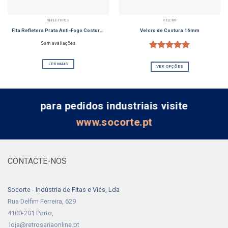
REFLETORES
VELCRO
Fita Refletora Prata Anti-Fogo Costura R300 50mm
Velcro de Costura 16mm
Sem avaliações
4
Classificado
com
5.00
LER MAIS
VER OPÇÕES
em 5 com
base em
classificações
de clientes
para pedidos industriais visite
www.socorte.pt
CONTACTE-NOS
Socorte - Indústria de Fitas e Viés, Lda
Rua Delfim Ferreira, 629
4100-201 Porto,
loja@retrosariaonline.pt