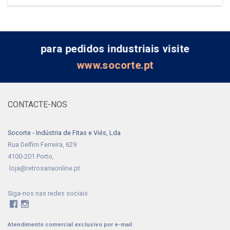
em 5 com
base em
classificação
de cliente
para pedidos industriais visite
www.socorte.pt
CONTACTE-NOS
Socorte - Indústria de Fitas e Viés, Lda
Rua Delfim Ferreira, 629
4100-201 Porto,
loja@retrosariaonline.pt
Siga-nos nas redes sociais
Atendimento comercial exclusivo por e-mail