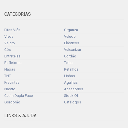
CATEGORIAS
Fitas Viés
Organza
Vivos
Veludo
Velcro
Elásticos
Cós
Vulcanizar
Entretelas
Cordão
Refletores
Telas
Napas
Retalhos
TNT
Linhas
Precintas
Agulhas
Nastro
Acessórios
Cetim Dupla Face
Stock-Off
Gorgorão
Catálogos
LINKS & AJUDA