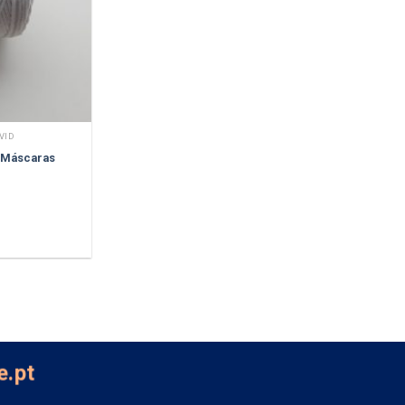
VID
a Máscaras
e.pt