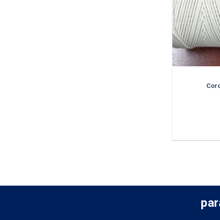
Cor
par