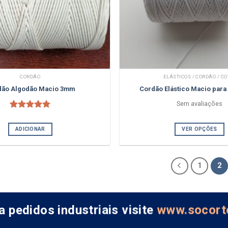
CORDÃO
ELÁSTICOS / CORDÃO / CO
dão Algodão Macio 3mm
Cordão Elástico Macio par
Sem avaliações
3
Classificado
com
5.00
ADICIONAR
VER OPÇÕES
em 5 com
base em
classificações
de clientes
1
2
a pedidos industriais visite
www.socort