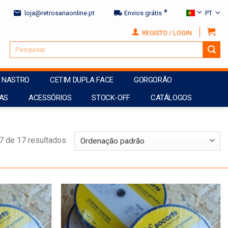
*
loja@retrosariaonline.pt
Envios grátis
PT
REGISTO / LOGIN
NASTRO
CETIM DUPLA FACE
GORGORÃO
AS
ACESSÓRIOS
STOCK-OFF
CATÁLOGOS
7 de 17 resultados