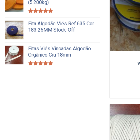
(5.200kg)
Avaliação
4.75
Fita Algodão Viés Ref.635 Cor
de 5
183 25MM Stock-Off
Fitas Viés Vincadas Algodão
Orgânico Cru 18mm
V
Avaliação
5.00
de 5