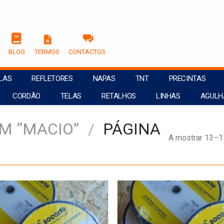
BLOG
TERMOS
CONTACTOS
LAS
REFLETORES
NAPAS
TNT
PRECINTAS
CORDÃO
TELAS
RETALHOS
LINHAS
AGULH
M “MACIO”
/
PÁGINA
A mostrar 13–1