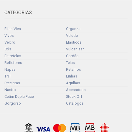
CATEGORIAS
Fitas Viés
Organza
Vivos
Veludo
Velcro
Elásticos
Cós
Vulcanizar
Entretelas
Cordão
Refletores
Telas
Napas
Retalhos
TNT
Linhas
Precintas
Agulhas
Nastro
Acessórios
Cetim Dupla Face
Stock-Off
Gorgorão
Catálogos