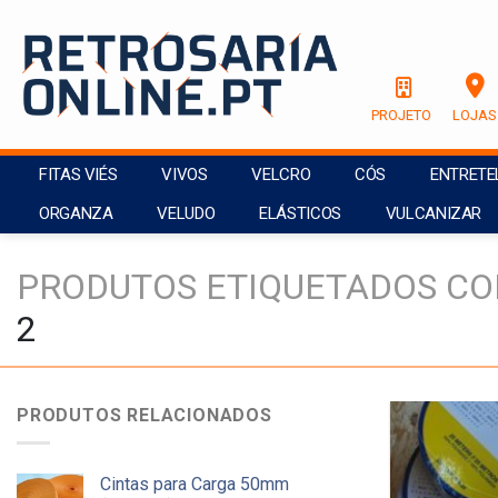
Skip
to
content
PROJETO
LOJAS
FITAS VIÉS
VIVOS
VELCRO
CÓS
ENTRETE
ORGANZA
VELUDO
ELÁSTICOS
VULCANIZAR
PRODUTOS ETIQUETADOS CO
2
PRODUTOS RELACIONADOS
Cintas para Carga 50mm