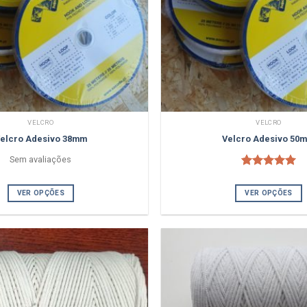
VELCRO
VELCRO
elcro Adesivo 38mm
Velcro Adesivo 50
Sem avaliações
4
Classificado
com
5.00
VER OPÇÕES
VER OPÇÕES
em 5 com
base em
classificações
de clientes