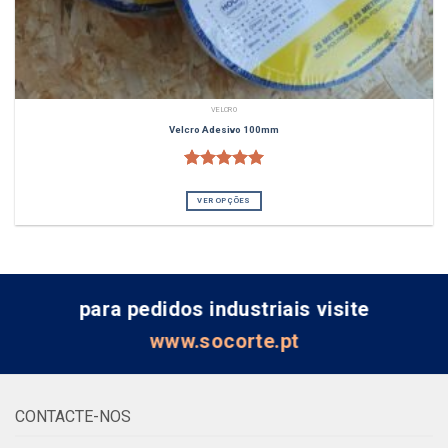
VELCRO
Velcro Adesivo 100mm
2
Classificado
com
5.00
VER OPÇÕES
em 5 com
base em
classificações
de clientes
para pedidos industriais visite
www.socorte.pt
CONTACTE-NOS